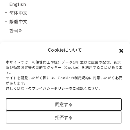
English
简体中文
繁體中文
한국어
Cookieについて
本サイトでは、利便性向上や統計データ分析並びに広告の配信、表示
及び効果測定等の目的でクッキー（Cookie）を利用することがありま
す。
大雪カムイミンタラDMO
一般社団法人
サイトを閲覧いただく際には、Cookieの利用規約に同意いただく必要
があります。
〒070-0030
詳しくは以下のプライバシーポリシーをご確認ください。
北海道旭川市宮下通10丁目3番2号 マルウンホール3階
TEL：
0166-73-6968
同意する
© 2018-2026 TAISETSU KAMUIMINTARA DMO
拒否する
All Rights Reserved.