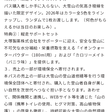
パス購入者しか手に入らない、大雪山の気高き稜線を
描いた限定デザイン。2026年はカラー全5色をライン
ナップし、ランダムで1枚お渡しします。（何色がもら
えるかは当日のお楽しみ）。
特典②：縦走サポートセット
大塚製薬株式会社をサポーターに迎え、安全な登山に
不可欠な水分補給・栄養摂取を支える「イオンウォー
ターパウダー（180ml用）」および「カロリーメイト
（バニラ味）」を提供します。
３．売上の一部が環境保全へ寄付されます。
本パスの売上の一部は大雪山の登山道修繕等を行う環
境保全団体へと寄付され、購入した登山者自身が美し
い自然を次世代へつなぐ担い手となります。あわせ
て、関係機関と連携し、WEBサイト等を通じた「山の
心得（携帯トイレの使用、ヒグマ対策、高山植物保
護）」の啓発も徹底し、持続可能な大雪山の自然環境