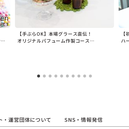
【手ぶらOK】本場グラース直伝！
【
ン作り
オリジナルパフューム作製コース
ハ
♪〈旭川〉
ト・運営団体について
SNS・情報発信