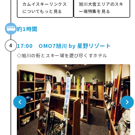
カムイスキーリンクス
旭川大雪エリアのスキ
についてもっと見る
ー場特集を見る
約1時間
17:00 OMO7旭川 by 星野リゾート
4
◇
旭川の街とスキー場を遊び尽くすホテル