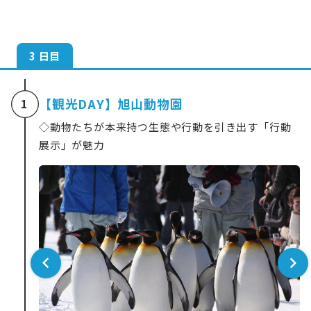
3 日目
【観光DAY】旭山動物園
1
◇動物たちが本来持つ生態や行動を引き出す「行動
展示」が魅力