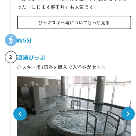
った「にじます親子丼」も人気です。
ぴっぷスキー場についてもっと見る
約5分
遊湯ぴっぷ
2
◇
スキー場1日券を購入で入浴券がセット