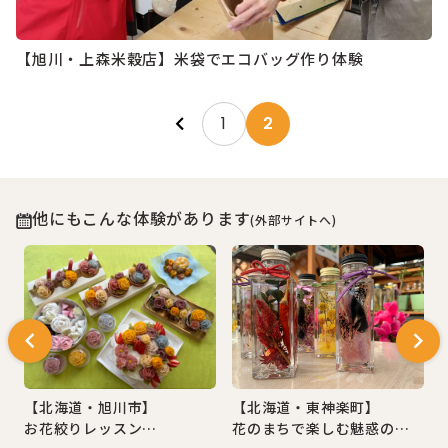
【旭川・上森米穀店】米袋でエコバッグ作り体験
投
1
2
稿
の
他にもこんな体験があります
(外部サイトへ)
ペ
ー
ジ
送
【北海道・旭川市】
【北海道・東神楽町】
り
ブティー講座
お花絞りレッスン
花のまちで楽しむ魅惑のハーバ