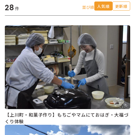
28
人気順
更新順
並び順
件
【上川町・和菓子作り】もちごやマムにておはぎ・大福づ
くり体験