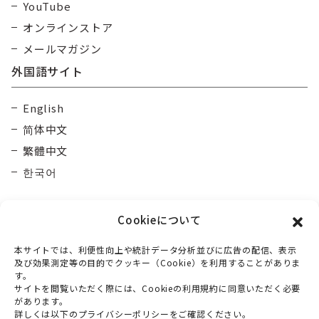
YouTube
オンラインストア
メールマガジン
外国語サイト
English
简体中文
繁體中文
한국어
Cookieについて
本サイトでは、利便性向上や統計データ分析並びに広告の配信、表示
及び効果測定等の目的でクッキー（Cookie）を利用することがありま
す。
大雪カムイミンタラDMO
一般社団法人
サイトを閲覧いただく際には、Cookieの利用規約に同意いただく必要
があります。
〒070-0030
詳しくは以下のプライバシーポリシーをご確認ください。