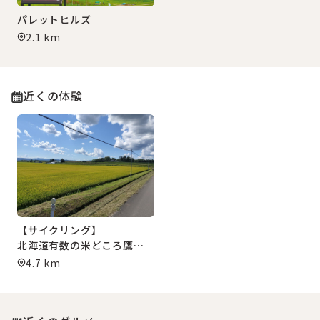
パレットヒルズ
2.1 km
近くの体験
【サイクリング】
北海道有数の米どころ鷹栖町・
田んぼを巡る
4.7 km
「田園ライド」
サイクリングガイドツアー