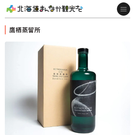
鷹栖蒸留所