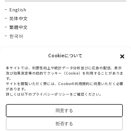
English
简体中文
繁體中文
한국어
Cookieについて
本サイトでは、利便性向上や統計データ分析並びに広告の配信、表示
及び効果測定等の目的でクッキー（Cookie）を利用することがありま
す。
大雪カムイミンタラDMO
一般社団法人
サイトを閲覧いただく際には、Cookieの利用規約に同意いただく必要
があります。
〒070-0030
詳しくは以下のプライバシーポリシーをご確認ください。
北海道旭川市宮下通10丁目3番2号 マルウンホール3階
TEL：
0166-73-6968
同意する
© 2018-2026 TAISETSU KAMUIMINTARA DMO
拒否する
All Rights Reserved.