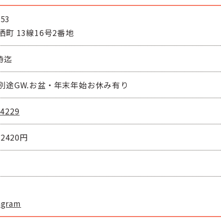
53
町 13線16号2番地
時迄
別途GW.お盆・年末年始お休み有り
-4229
2420円
agram