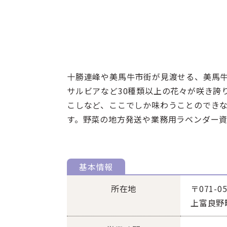
十勝連峰や美馬牛市街が見渡せる、美馬牛
サルビアなど30種類以上の花々が咲き誇
こしなど、ここでしか味わうことのでき
す。野菜の地方発送や業務用ラベンダー
基本情報
所在地
〒071-05
上富良野