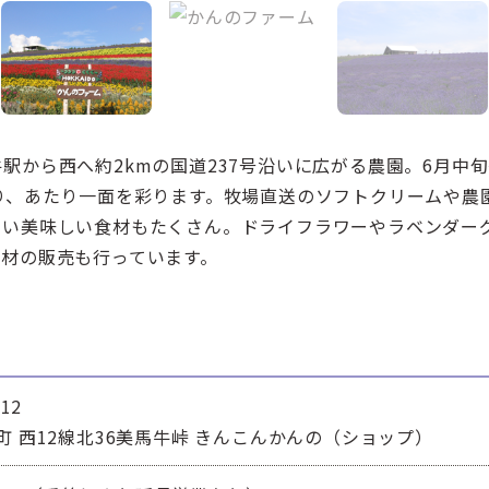
駅から西へ約2kmの国道237号沿いに広がる農園。6月中
り、あたり一面を彩ります。牧場直送のソフトクリームや農
ない美味しい食材もたくさん。ドライフラワーやラベンダー
資材の販売も行っています。
12
町 西12線北36美馬牛峠 きんこんかんの（ショップ）