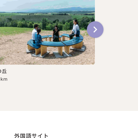
ファームズ千
4.2 km
の丘
3 km
外国語サイト