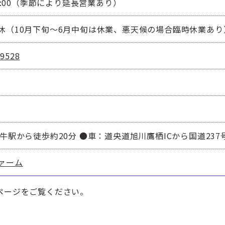
17:00（季節により延長営業あり）
休（10月下旬～6月中旬は休業、悪天候の場合臨時休業あり
-9528
牛駅から徒歩約20分 ●車：道央道旭川鷹栖ICから国道237号
ァーム
ページをご覧ください。