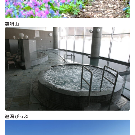
突哨山
遊湯ぴっぷ