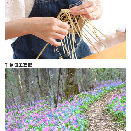
千島笹工芸館