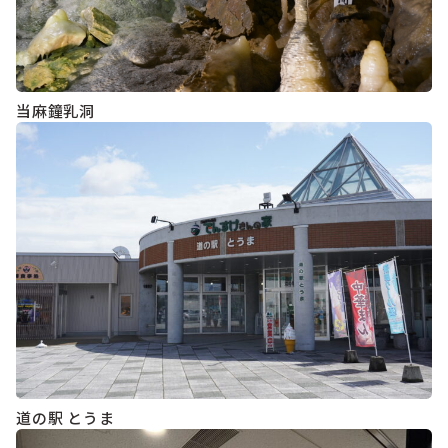
当麻鐘乳洞
道の駅 とうま