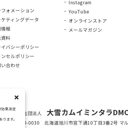
Instagram
ンフォメーション
YouTube
ーケティングデータ
オンラインストア
用情報
メールマガジン
光資料
ライバシーポリシー
ャンセルポリシー
問い合わせ
び効果測定
大雪カムイミンタラDM
一般社団法人
があります。
〒070-0030 北海道旭川市宮下通10丁目3番2号 