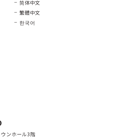
简体中文
繁體中文
한국어
O
マルウンホール3階