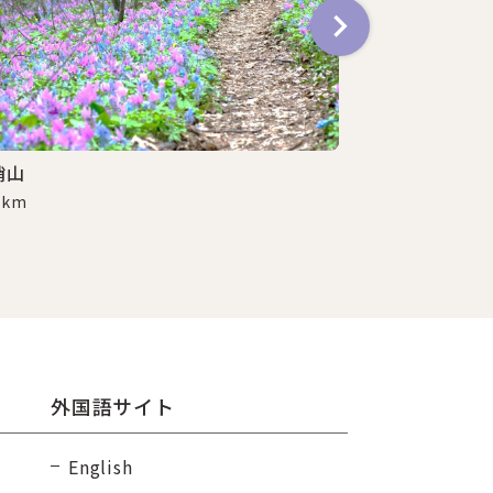
哨山
千島笹工芸館
3 km
3.8 km
外国語サイト
English