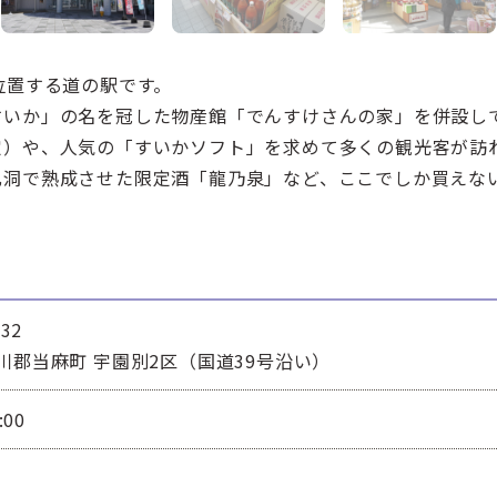
位置する道の駅です。
すいか」の名を冠した物産館「でんすけさんの家」を併設し
定）や、人気の「すいかソフト」を求めて多くの観光客が訪
乳洞で熟成させた限定酒「龍乃泉」など、ここでしか買えな
32
川郡当麻町 宇園別2区（国道39号沿い）
:00