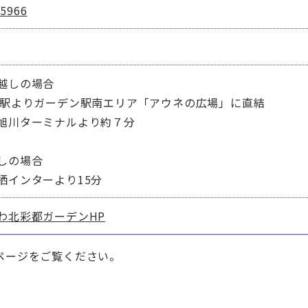
-5966
越しの場合
川駅よりガーデン駅南エリア「アウネの広場」に直結
旭川ターミナルより約７分
しの場合
栖インターより15分
わ北彩都ガーデンHP
ページをご覧ください。