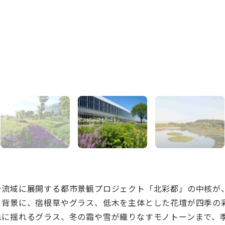
合流域に展開する都市景観プロジェクト「北彩都」の中核が
を背景に、宿根草やグラス、低木を主体とした花壇が四季の
色に揺れるグラス、冬の霜や雪が織りなすモノトーンまで、