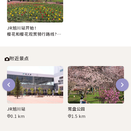
JR旭川站开始！
樱花和樱花观赏骑行路线?，
短时间内即可享受
附近景点
博物馆
JR旭川站
常盘公园
0.1 km
1.5 km