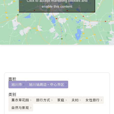
Click to accept marketing cookies and
enable this content
面积
旭川市
旭川站周边・中心市区
类别
薰衣草花园
旅行方式
家庭
夫妇
女性旅行
自然与景观