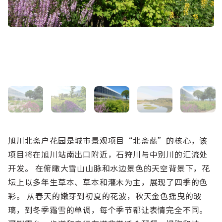
旭川北斋户花园是城市景观项目“北斋藤”的核心，该
项目将在旭川站南出口附近，石狩川与中别川的汇流处
开发。 在俯瞰大雪山山脉和水边景色的天空背景下，花
坛上以多年生草本、草本和灌木为主，展现了四季的色
彩。 从春天的嫩芽到初夏的花波，秋天金色摇曳的玻
璃，到冬季霜雪的单调，每个季节都让表情完全不同。