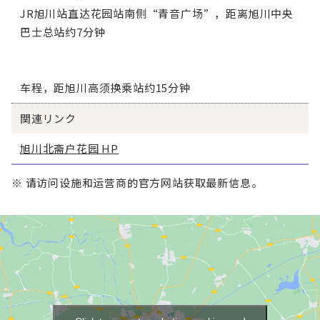
JR旭川站直达花园站南侧“青音广场”，距离旭川中央
巴士总站约7分钟
车程，距旭川高须换乘站约15分钟
関連リンク
旭川北斋户花园 HP
※ 请访问设施和运营商的官方网站获取最新信息。