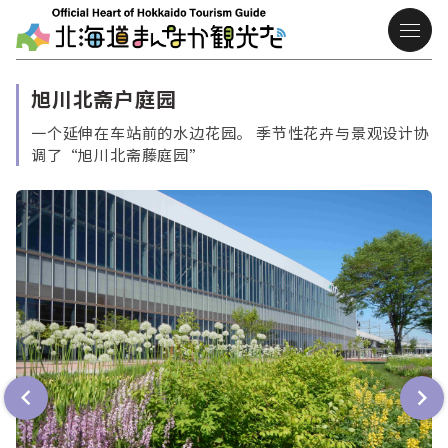
旭川北斋户庭园
一个延伸在车站前的水边花园。 季节性花卉与景观设计协
调了“旭川北斋藤庭园”