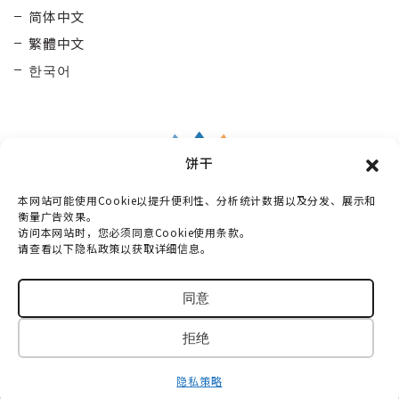
简体中文
繁體中文
한국어
饼干
本网站可能使用Cookie以提升便利性、分析统计数据以及分发、展示和
Taisetsu Kamui Mintara
DMO
衡量广告效果。
访问本网站时，您必须同意Cookie使用条款。
〒070-0030
请查看以下隐私政策以获取详细信息。
北海道旭川市宫下通10丁目3番2号 Maruun Hall 3楼
电话：
0166-73-6968
同意
© 2018-2026 TAISETSU KAMUIMINTARA DMO
拒绝
All Rights Reserved.
隐私策略