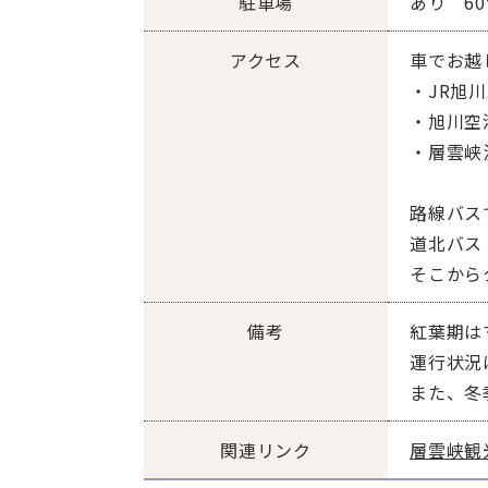
駐車場
あり 6
アクセス
車でお越
・JR旭川
・旭川空
・層雲峡
路線バス
道北バス
そこから
備考
紅葉期は
運行状況
また、冬
関連リンク
層雲峡観光