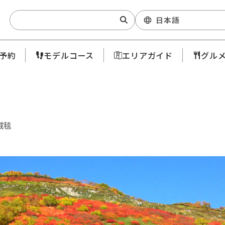
Search:
日本語
予約
モデルコース
エリアガイド
グル
絨毯