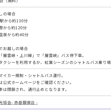
0台（無料）
しの場合
駅から約130分
港から約120分
温泉から約40分
でお越しの場合
「層雲峡・上川線」で「層雲峡」バス停下車。
タクシーを利用するか、紅葉シーズンのシャトルバス乗り
マイカー規制・シャトルバス運行。
は公式ホームページをご確認ください。
季は閉鎖され、通行止めとなります。
協会- 赤岳銀泉台 -