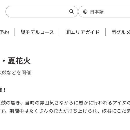
Search:
日本語
予約
モデルコース
エリアガイド
グル
・夏花火
太鼓などを開催
催！
太鼓の響き、当時の雰囲気さながらに厳かに行われるアイヌ
ます。期間中はたくさんの花火が打ち上げられ、峡谷にこだ
。