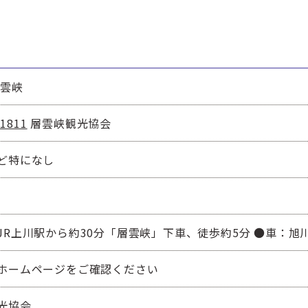
層雲峡
-1811
層雲峡観光協会
ど特になし
JR上川駅から約30分「層雲峡」下車、徒歩約5分 ●車：旭
ホームページをご確認ください
光協会