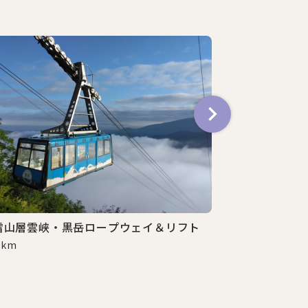
銀河の滝・流
2.5 km
雪山層雲峡・黒岳ロープウェイ＆リフト
3 km