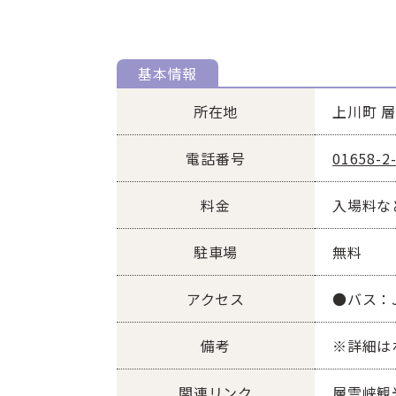
基本情報
所在地
上川町 
電話番号
01658-2
料金
入場料な
駐車場
無料
アクセス
●バス：
備考
※詳細は
関連リンク
層雲峡観