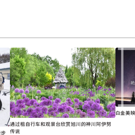
白金美
通过租自行车和观景台欣赏旭川的神川阿伊努
传说
漫步