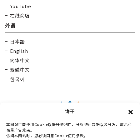
YouTube
在线商店
外语
日本語
English
简体中文
繁體中文
한국어
饼干
本网站可能使用Cookie以提升便利性、分析统计数据以及分发、展示和
Taisetsu Kamui Mintara
DMO
衡量广告效果。
访问本网站时，您必须同意Cookie使用条款。
〒070-0030