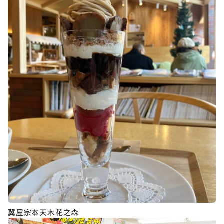
翼屋宗本天木花之森