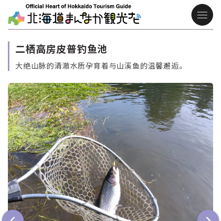
二栖高房皮普钓鱼池
大绝山脉的清澈水质孕育着与山溪鱼的温馨邂逅。