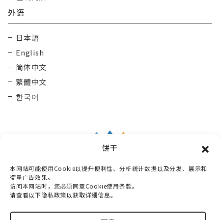
外语
日本語
English
简体中文
繁體中文
한국어
饼干
本网站可能使用Cookie以提升便利性、分析统计数据以及分发、展示和
Taisetsu Kamui Mintara
DMO
衡量广告效果。
访问本网站时，您必须同意Cookie使用条款。
〒070-0030
请查看以下隐私政策以获取详细信息。
北海道旭川市宫下通10丁目3番2号 Maruun Hall 3楼
电话：
0166-73-6968