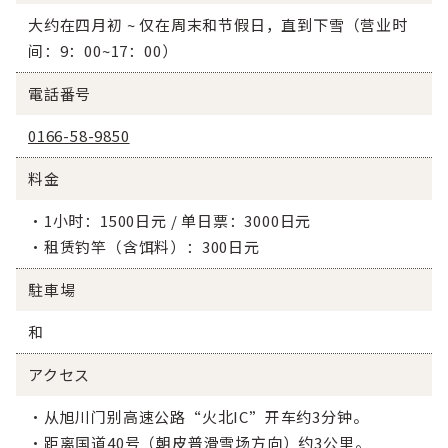
大约在四月初 ~ 仅在周末和节假日，直到下雪（营业时
间：9：00~17：00）
電話番号
0166-58-9850
料金
·1小时：1500日元 / 单日票：3000日元
·租赁钓竿（含饵料）：300日元
駐車場
和
アクセス
·从旭川门别高速公路“火北IC”开车约3分钟。
·距离国道40号（朝皮普滑雪场方向）约3公里。