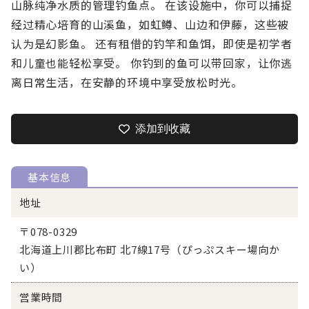
山脉纯净水质的管理钓鱼点。 在该设施中，你可以捕捉
经过精心培育的山溪鱼，如虹鳟、山边和伊藤，这些被
认为是幻影鱼。 还有租借的钓竿和鱼饵，即使是初学者
和儿童也能轻松享受。 你钓到的鱼可以带回家，让你逃
离日常生活，在安静的环境中享受放松时光。
添加到收藏
基本信息
地址
〒078-0329
北海道上川郡比布町 北7線17号（ぴっぷスキー場向か
い）
営業時間