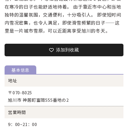
在寒冷的日子也能舒适地待着。 由于靠近市中心和当地
独特的温馨氛围，交通便利，十分吸引人。 即使短时间
内雪况密集，也令人满足，即使滑雪频繁的日子——这
里是一片城市雪原，可以近距离享受旭川的冬天。
添加到收藏
基本信息
地址
〒070-8025
旭川市 神居町富岡555番地の2
営業時間
9：00~21：00