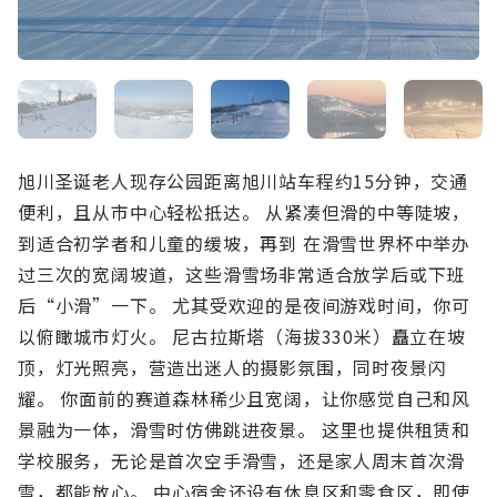
旭川圣诞老人现存公园距离旭川站车程约15分钟，交通
便利，且从市中心轻松抵达。 从紧凑但滑的中等陡坡，
到适合初学者和儿童的缓坡，再到 在滑雪世界杯中举办
过三次的宽阔坡道，这些滑雪场非常适合放学后或下班
后“小滑”一下。 尤其受欢迎的是夜间游戏时间，你可
以俯瞰城市灯火。 尼古拉斯塔（海拔330米）矗立在坡
顶，灯光照亮，营造出迷人的摄影氛围，同时夜景闪
耀。 你面前的赛道森林稀少且宽阔，让你感觉自己和风
景融为一体，滑雪时仿佛跳进夜景。 这里也提供租赁和
学校服务，无论是首次空手滑雪，还是家人周末首次滑
雪，都能放心。 中心宿舍还设有休息区和零食区，即使