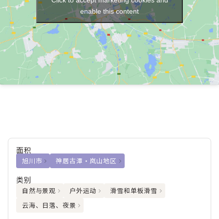
enable this content
面积
旭川市
神居古潭・岚山地区
类别
自然与景观
户外运动
滑雪和单板滑雪
云海、日落、夜景