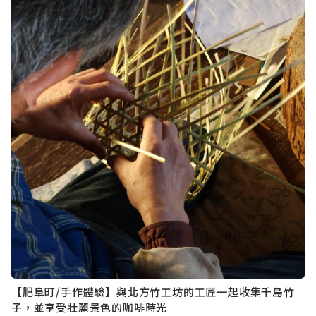
【肥阜町/手作體驗】與北方竹工坊的工匠一起收集千島竹
子，並享受壯麗景色的咖啡時光