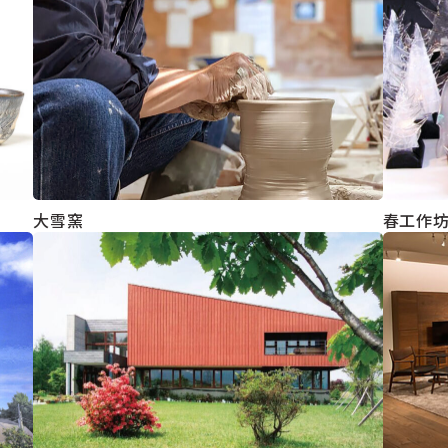
大雪窯
春工作