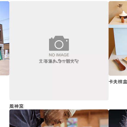
卡夫棕
風神窯