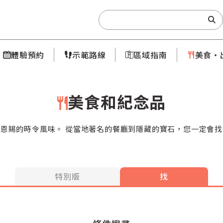
Search:
體驗預約
示範路線
區域指南
美食・
美食和紀念品
恩賜的時令風味。 從當地著名的餐廳到隱藏的寶石，您一定會
特別版
找