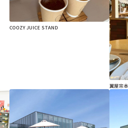
COOZY JUICE STAND
翼屋宗