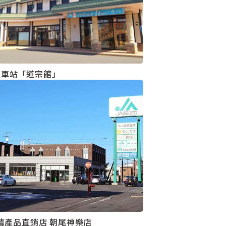
邊車站「道宗館」
川農產品直銷店 朝尾神樂店