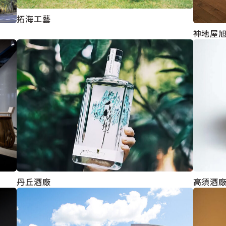
拓海工藝
神地屋
丹丘酒廠
高須酒