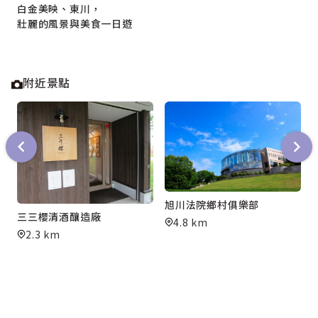
白金美映、東川，
壯麗的風景與美食一日遊
附近景點
旭川法院鄉村俱樂部
三三櫻清酒釀造廠
4.8 km
2.3 km