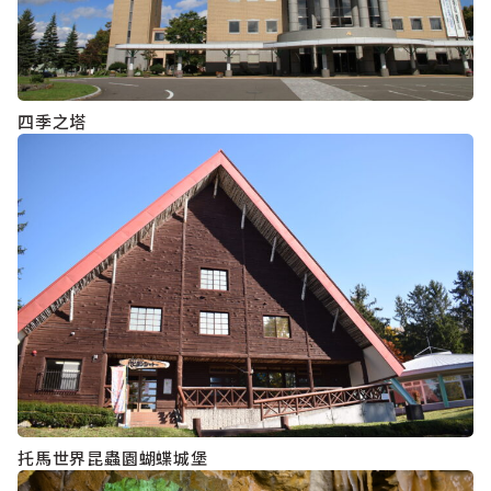
四季之塔
托馬世界昆蟲園蝴蝶城堡