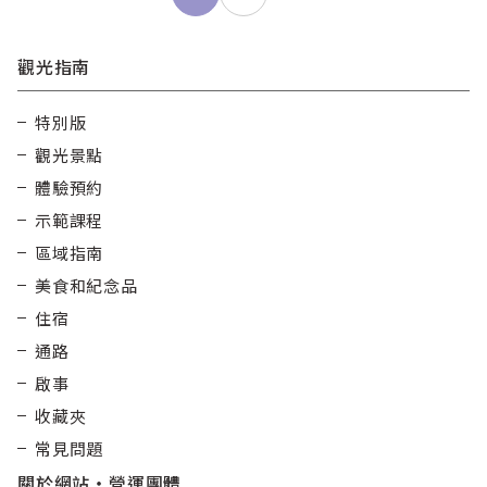
pagination
觀光指南
特別版
觀光景點
體驗預約
示範課程
區域指南
美食和紀念品
住宿
通路
啟事
收藏夾
常見問題
關於網站・營運團體