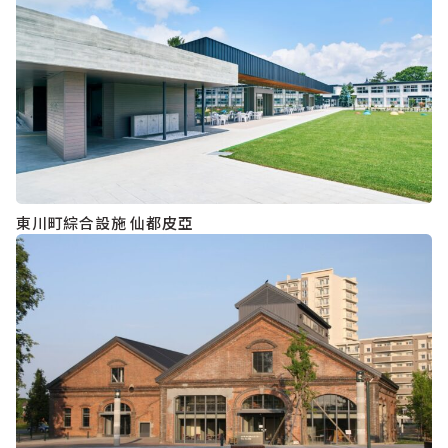
東川町綜合設施 仙都皮亞