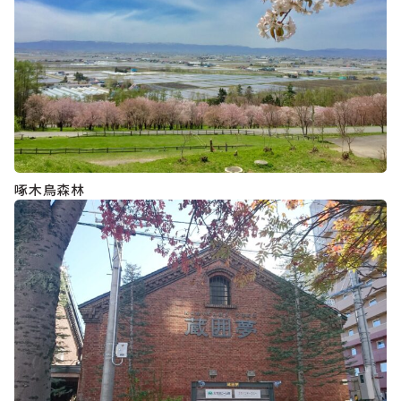
啄木鳥森林