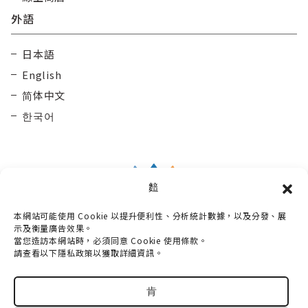
外語
日本語
English
简体中文
한국어
䴺
本網站可能使用 Cookie 以提升便利性、分析統計數據，以及分發、展
Taisetsu Kamui Mintara DMO
示及衡量廣告效果。
當您造訪本網站時，必須同意 Cookie 使用條款。
〒070-0030
請查看以下隱私政策以獲取詳細資訊。
北海道旭川市宮下通10丁目3番2號 Maruun Hall 3樓
電話：
0166-73-6968
肯