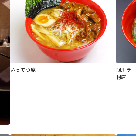
いってつ庵
旭川ラー
村店