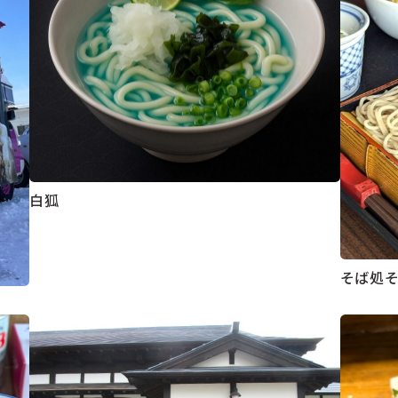
白狐
そば処