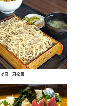
そば扇 扇松園