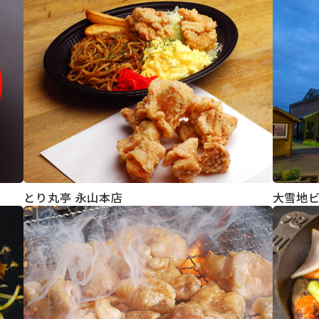
とり丸亭 永山本店
大雪地