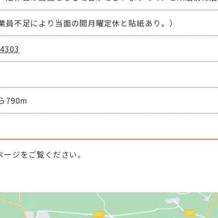
業員不足により当面の間月曜定休と貼紙あり。）
-4303
790m
ページをご覧ください。