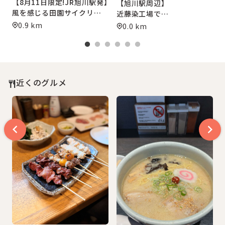
【8月11日限定!JR旭川駅発】
【旭川駅周辺】
瓶用バッグ作り体験
風を感じる田園サイクリング
近藤染工場で
＆最高級
「刷毛引き本染め」
0.9 km
0.0 km
「でんすけすいか」
オリジナル風呂敷作り
農園訪問ツアー】
近くのグルメ