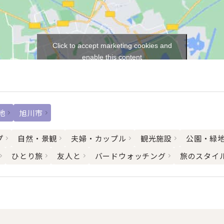
Click to accept marketing cookies and
enable this content
地
旭川市
プ
自然・景観
夫婦・カップル
観光施設
公園・緑
ひとり旅
友人と
バードウォッチング
旅のスタイ