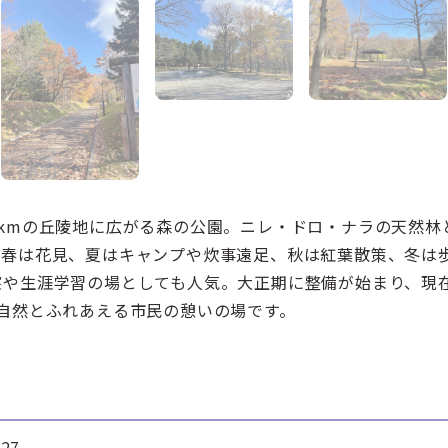
kmの丘陵地に広がる森の公園。ニレ・ドロ・ナラの天然林と
。春は花見、夏はキャンプや炊事遠足、秋は紅葉散策、冬は
察や生涯学習の場としても人気。大正期に整備が始まり、現
自然とふれあえる市民の憩いの場です。
27