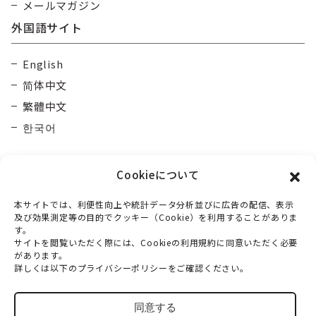
メールマガジン
外国語サイト
English
简体中文
繁體中文
한국어
Cookieについて
本サイトでは、利便性向上や統計データ分析並びに広告の配信、表示
及び効果測定等の目的でクッキー（Cookie）を利用することがありま
す。
大雪カムイミンタラDMO
一般社団法人
サイトを閲覧いただく際には、Cookieの利用規約に同意いただく必要
があります。
〒070-0030
詳しくは以下のプライバシーポリシーをご確認ください。
北海道旭川市宮下通10丁目3番2号 マルウンホール3階
TEL：
0166-73-6968
同意する