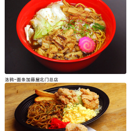
洛鸦~面条加藤屋北门总店