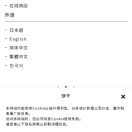
在线商店
外语
日本語
English
简体中文
繁體中文
한국어
饼干
本网站可能使用Cookie以提升便利性、分析统计数据以及分发、展示和
Taisetsu Kamui Mintara
DMO
衡量广告效果。
访问本网站时，您必须同意Cookie使用条款。
〒070-0030
请查看以下隐私政策以获取详细信息。
北海道旭川市宫下通10丁目3番2号 Maruun Hall 3楼