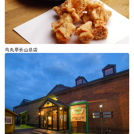
鸟丸亭长山总店