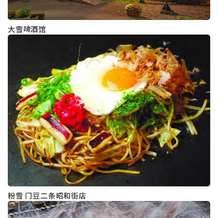
大雪啤酒馆
粉雪 门豆二条昭和街店