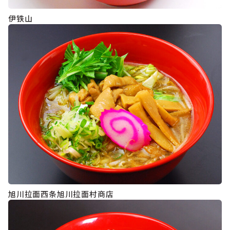
伊铁山
旭川拉面西条旭川拉面村商店