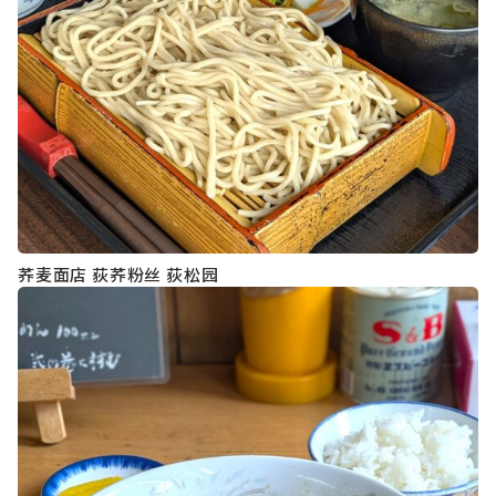
荞麦面店 荻荞粉丝 荻松园