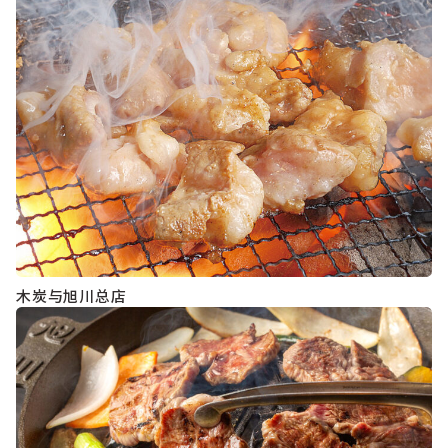
木炭与旭川总店