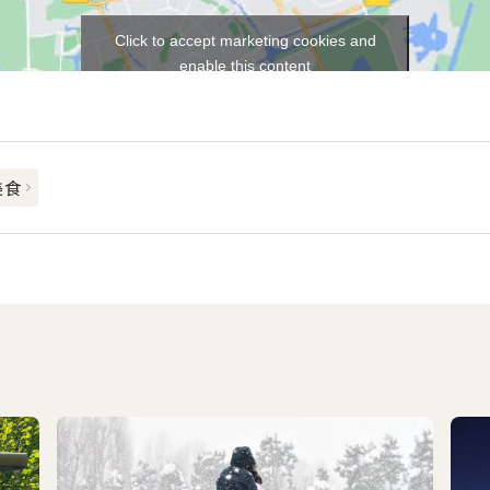
Click to accept marketing cookies and
enable this content
美食