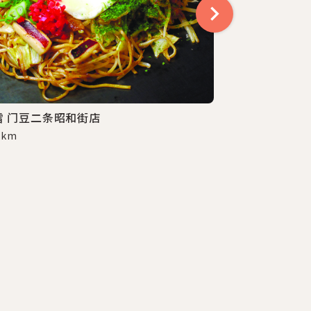
雪 门豆二条昭和街店
8 km