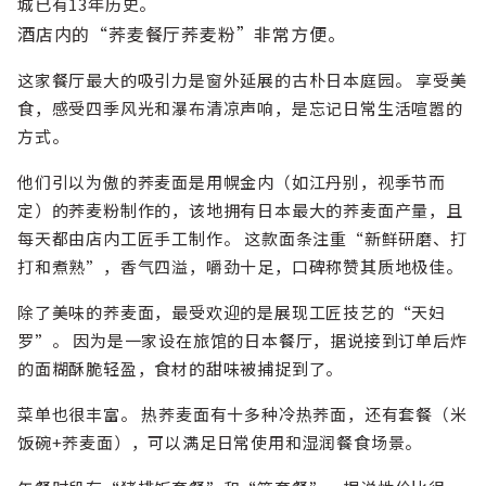
城已有13年历史。
酒店内的“荞麦餐厅荞麦粉”非常方便。
这家餐厅最大的吸引力是窗外延展的古朴日本庭园。 享受美
食，感受四季风光和瀑布清凉声响，是忘记日常生活喧嚣的
方式。
他们引以为傲的荞麦面是用幌金内（如江丹别，视季节而
定）的荞麦粉制作的，该地拥有日本最大的荞麦面产量，且
每天都由店内工匠手工制作。 这款面条注重“新鲜研磨、打
打和煮熟”，香气四溢，嚼劲十足，口碑称赞其质地极佳。
除了美味的荞麦面，最受欢迎的是展现工匠技艺的“天妇
罗”。 因为是一家设在旅馆的日本餐厅，据说接到订单后炸
的面糊酥脆轻盈，食材的甜味被捕捉到了。
菜单也很丰富。 热荞麦面有十多种冷热荞面，还有套餐（米
饭碗+荞麦面），可以满足日常使用和湿润餐食场景。