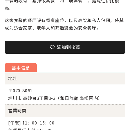
午餐时段有“猪排饭套餐”和“筋套餐”，据说性价比很
高。
这家宽敞的餐厅设有餐桌座位，以及高架和私人包厢，使其
成为适合家庭、老年人和死后聚会的安全餐厅。
添加到收藏
基本信息
地址
〒070-8061
旭川市 高砂台3丁目8-3（和風旅館 扇松園内）
営業時間
[午餐] 11：00~15：00