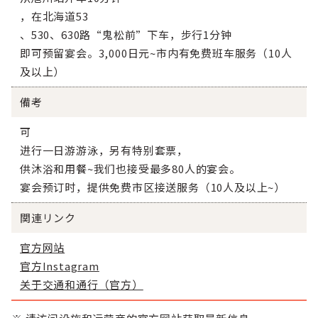
，在北海道53
、530、630路“鬼松前”下车，步行1分钟
即可预留宴会。3,000日元~市内有免费班车服务（10人
及以上）
備考
可
进行一日游游泳，另有特别套票，
供沐浴和用餐~我们也接受最多80人的宴会。
宴会预订时，提供免费市区接送服务（10人及以上~）
関連リンク
官方网站
官方Instagram
关于交通和通行（官方）