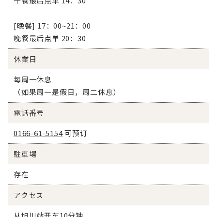
午餐最后点单 14：30
[晚餐] 17：00~21：00
晚餐最后点单 20：30
休業日
每周一休息
（如果周一是假日，周二休息）
電話番号
0166-61-5154
可预订
駐車場
存在
アクセス
从旭川站开车10分钟