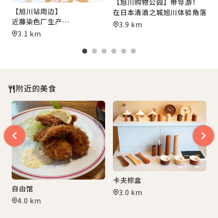
【旭川购物公园】带导游！
【旭川站周边】
在日本清酒之城旭川体验角落击
近藤染色厂生产
3.9 km
“毛笔绘书染色”原风呂敷
3.1 km
附近的美食
卡夫棕盒
自由馆
3.0 km
4.0 km