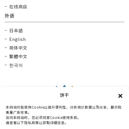
在线商店
外语
日本語
English
简体中文
繁體中文
한국어
饼干
本网站可能使用Cookie以提升便利性、分析统计数据以及分发、展示和
Taisetsu Kamui Mintara
DMO
衡量广告效果。
访问本网站时，您必须同意Cookie使用条款。
〒070-0030
请查看以下隐私政策以获取详细信息。
北海道旭川市宫下通10丁目3番2号 Maruun Hall 3楼