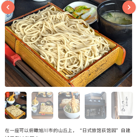
在一座可以俯瞰旭川市的山丘上，“日式旅馆荻馆园”自建