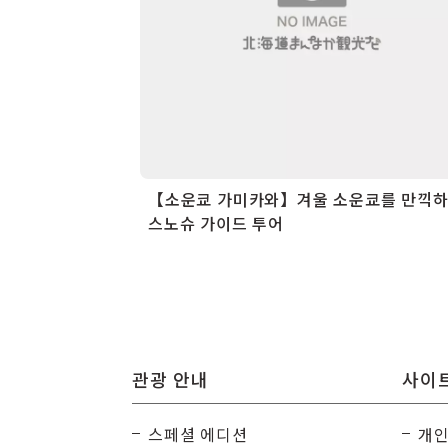
【소운쿄 가미카와】겨울 소운쿄를 만끽
스노슈 가이드 투어
관광 안내
사이트
스페셜 에디션
개인