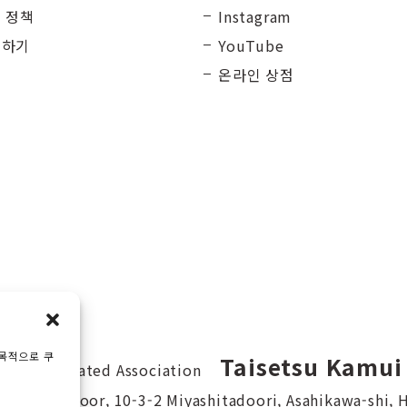
 정책
Instagram
의하기
YouTube
온라인 상점
 목적으로 쿠
Taisetsu Kamui
al Incorporated Association
hall 3rd floor, 10-3-2 Miyashitadoori, Asahikawa-shi,