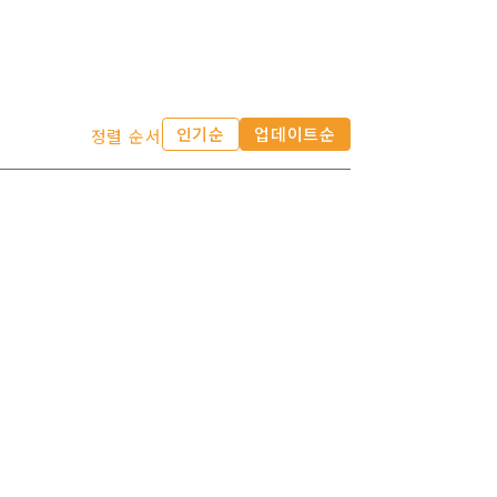
인기순
업데이트순
정렬 순서