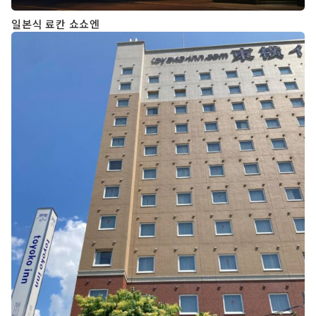
일본식 료칸 쇼쇼엔