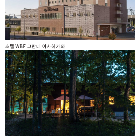
호텔 WBF 그란데 아사히카와