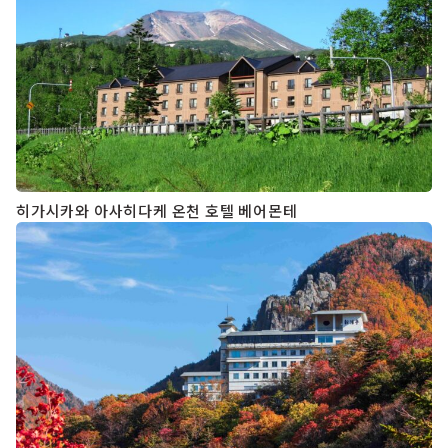
히가시카와 아사히다케 온천 호텔 베어몬테