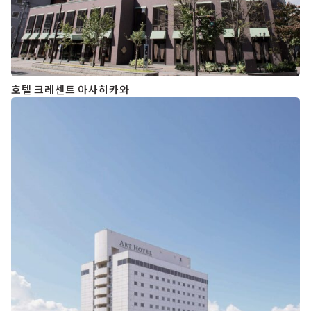
호텔 크레센트 아사히카와