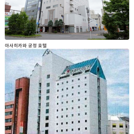
아사히카와 궁정 호텔