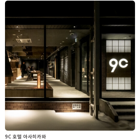
9C 호텔 아사히카와