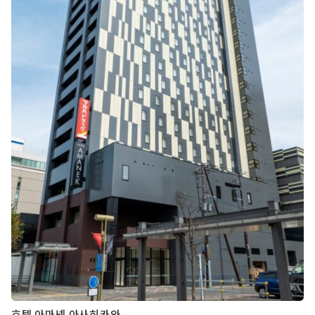
호텔 아마넥 아사히카와