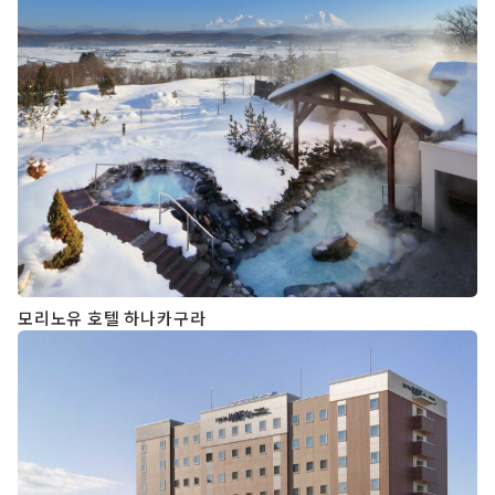
모리노유 호텔 하나카구라