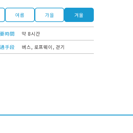
여름
가을
겨울
要時間
약 8시간
通手段
버스, 로프웨이, 걷기