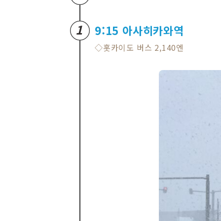
1
9:15 아사히카와역
◇홋카이도 버스 2,140엔