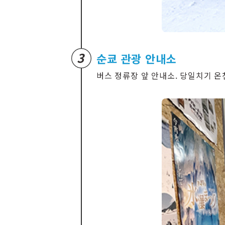
3
순쿄 관광 안내소
버스 정류장 앞 안내소. 당일치기 온