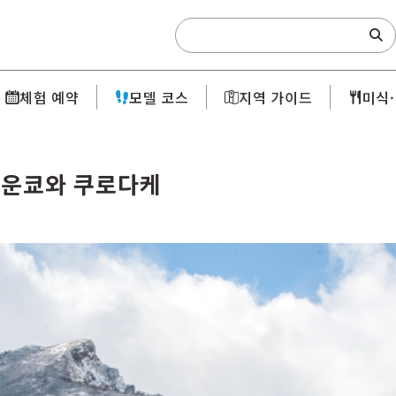
Search:
체험 예약
모델 코스
지역 가이드
미식
소운쿄와 쿠로다케