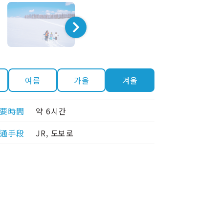
여름
가을
겨울
要時間
약 6시간
通手段
JR, 도보로