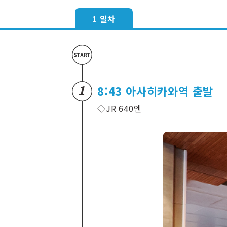
1 일차
1
8:43 아사히카와역 출발
◇JR 640엔