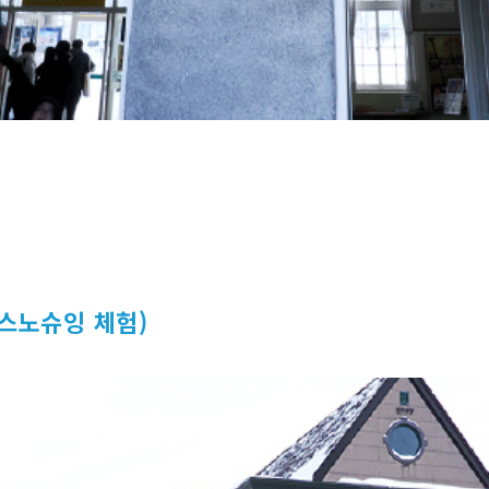
(스노슈잉 체험)