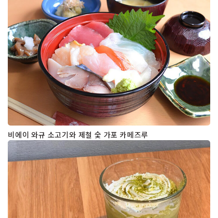
비에이 와규 소고기와 제철 숯 가포 카메즈루