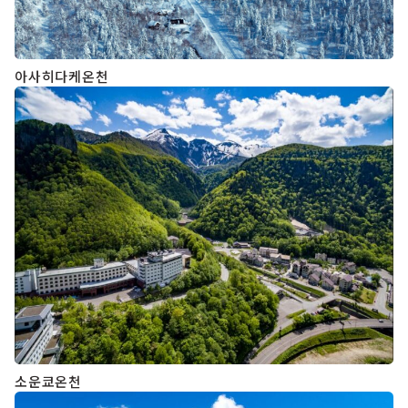
아사히다케온천
소운쿄온천