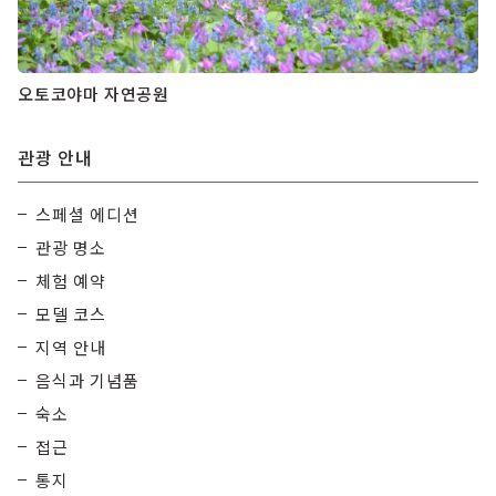
오토코야마 자연공원
관광 안내
스페셜 에디션
관광 명소
체험 예약
모델 코스
지역 안내
음식과 기념품
숙소
접근
통지