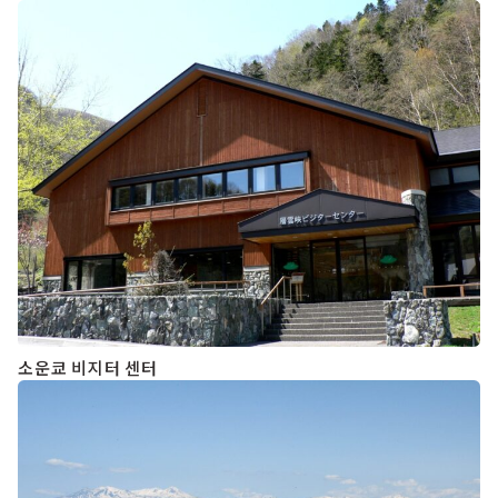
소운쿄 비지터 센터