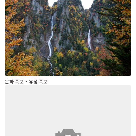
은하 폭포・유성 폭포