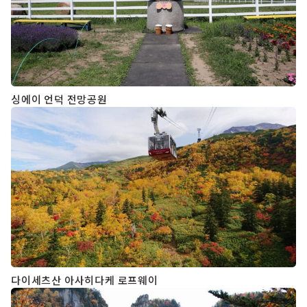
싱에이 언덕 전망공원
다이세츠산 아사히다케 로프웨이