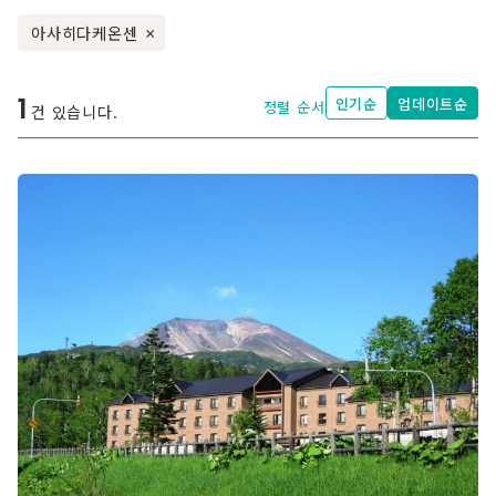
아사히다케온센
×
1
인기순
업데이트순
정렬 순서
건 있습니다.