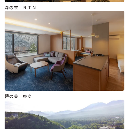
森の雫 ＲＩＮ
碧の美 ゆゆ