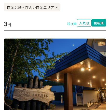
白金温泉・びえい白金エリア
×
3
人気順
更新順
並び順
件