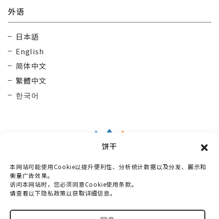
外语
日本語
English
简体中文
繁體中文
한국어
饼干
本网站可能使用Cookie以提升便利性、分析统计数据以及分发、展示和
Taisetsu Kamui Mintara
DMO
衡量广告效果。
访问本网站时，您必须同意Cookie使用条款。
〒070-0030
请查看以下隐私政策以获取详细信息。
北海道旭川市宫下通10丁目3番2号 Maruun Hall 3楼
电话：
0166-73-6968