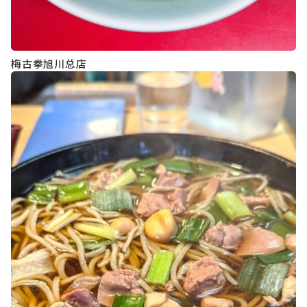
梅古拳旭川总店