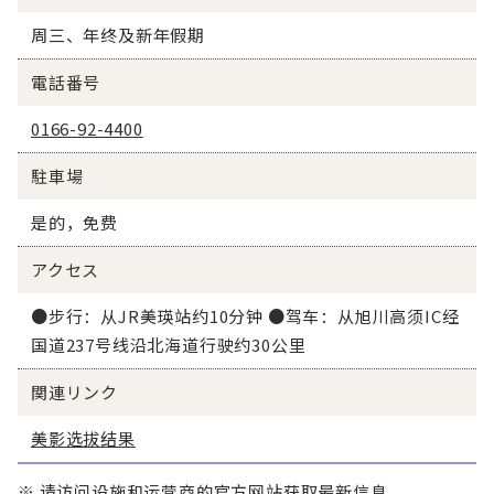
周三、年终及新年假期
電話番号
0166-92-4400
駐車場
是的，免费
アクセス
●步行：从JR美瑛站约10分钟 ●驾车：从旭川高须IC经
国道237号线沿北海道行驶约30公里
関連リンク
美影选拔结果
※ 请访问设施和运营商的官方网站获取最新信息。