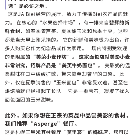
选”是必访之地。
这是JA Biei经营的展厅，致力于传播Biei农产品的魅
力。 在核心的“水果选择市场”，有一排来自
碧辉的新
鲜食材
，如春季青芦笋、夏季甜玉米和秋季土豆，这些
都是当天早上刚采摘的。 它的新鲜和美味极为出色，许
多人购买它作为纪念品或作为家用。 场内特别受欢迎
的是
附属的“美荣小麦作坊”。
这家面包店对美影小麦
非常讲究，招牌产品是“美英牛奶面包”
。 美影奶的温
柔甜味在口中缓缓扩散，带来简单却奢华的口感。 此
外，仅在夏季销售的“玉米面包”非常受欢迎，甚至在
烘焙前就已经排起了长队。 它是一颗宝石，凝聚了揉入
面包面团的玉米甜味。
此外，如果你想在正宗的菜品中品尝美影的食材，
我们推荐“Asperge”餐厅。
这是札幌三
星米其林餐厅“莫里哀”的姊妹店
，您可以