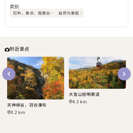
类别
红叶、景点、观景台
自然与景观
附近景点
大雪山旭明索道
4.3 km
天神峡谷，羽衣瀑布
0.2 km
心