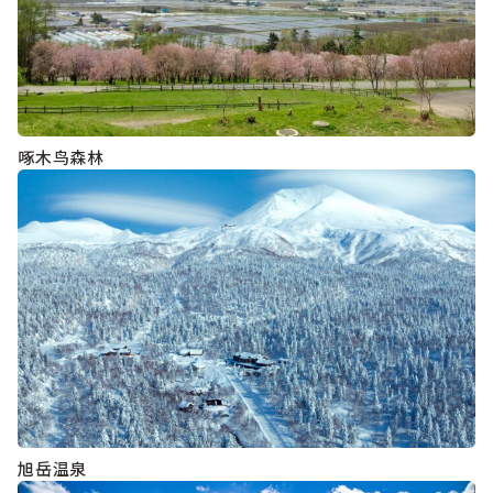
啄木鸟森林
旭岳温泉