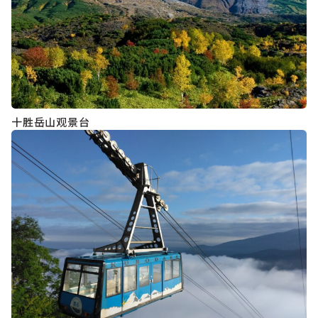
十胜岳山观景台