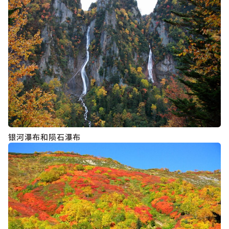
银河瀑布和陨石瀑布