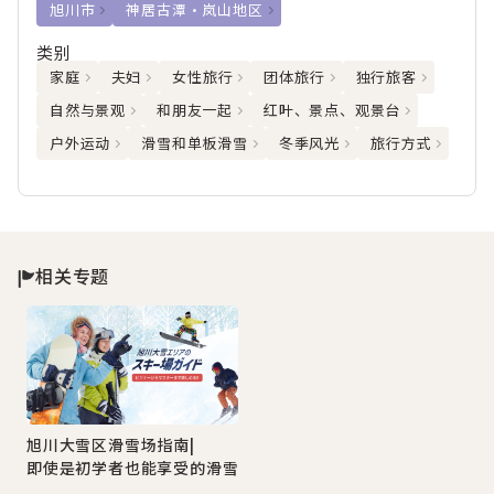
旭川市
神居古潭・岚山地区
类别
家庭
夫妇
女性旅行
团体旅行
独行旅客
自然与景观
和朋友一起
红叶、景点、观景台
户外运动
滑雪和单板滑雪
冬季风光
旅行方式
相关专题
旭川大雪区滑雪场指南|
即使是初学者也能享受的滑雪场信息