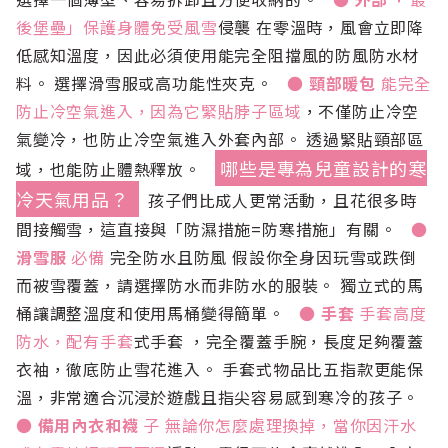
後堡壘」保護身體免受風雪
侵襲 在零溫時，風會立即降
低感知溫度，因此必須使用能完全阻擋風的防風防水材
料。 選擇滑雪服或高功能性夾克。
● 頸部暖包
能完全
防止冷空氣進入，因為它緊貼脖子區域
，不僅防止冷空
氣變冷，也防止冷空氣進入外套內部。 透過緊貼頸部區
哪些是專為兒童設計的寒
域，也能防止體熱釋放。
冷天氣用品？
孩子們比成人更常活動，且花很多時
間接觸雪，這直接與「防濕措施=防寒措施」有關。
●
滑雪服
必備
完全防水且防風 假設你全身因玩雪或跌倒
而被雪覆蓋，請選擇防水而非防水的服裝。 獨立式的馬
桶讓調整溫度和使用馬桶變得簡單。
● 手套
手套高度
防水，配有手套
式手套 ，完全覆蓋手腕，長度足夠覆蓋
衣袖，徹底防止雪花進入。 手套式物品比五指款更能保
溫，非常適合沉浸於遊戲且指尖容易感到寒冷的孩子。
● 備用內衣和襪
子 無論你怎麼處理換掉，當你因汗水