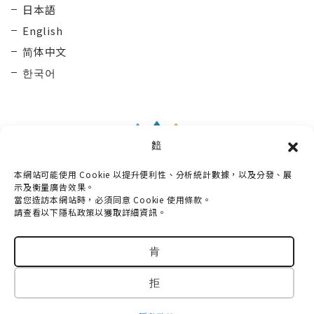
日本語
English
简体中文
한국어
䴺
本網站可能使用 Cookie 以提升便利性、分析統計數據，以及分發、展
Taisetsu Kamui Mintara DMO
示及衡量廣告效果。
當您造訪本網站時，必須同意 Cookie 使用條款。
〒070-0030
請查看以下隱私政策以獲取詳細資訊。
北海道旭川市宮下通10丁目3番2號 Maruun Hall 3樓
電話：
0166-73-6968
肯
© 2018-2026 TAISETSU KAMUIMINTARA DMO
拒
All Rights Reserved.