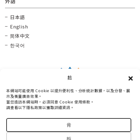
外語
日本語
English
简体中文
한국어
䴺
本網站可能使用 Cookie 以提升便利性、分析統計數據，以及分發、展
Taisetsu Kamui Mintara DMO
示及衡量廣告效果。
當您造訪本網站時，必須同意 Cookie 使用條款。
〒070-0030
請查看以下隱私政策以獲取詳細資訊。
北海道旭川市宮下通10丁目3番2號 Maruun Hall 3樓
電話：
0166-73-6968
肯
© 2018-2026 TAISETSU KAMUIMINTARA DMO
拒