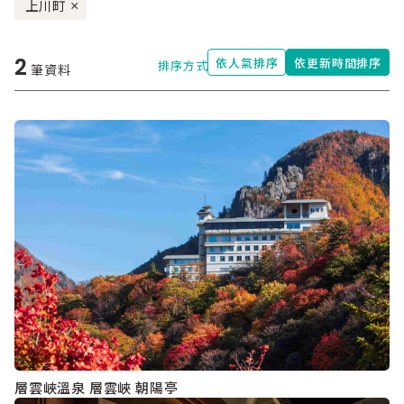
上川町
×
2
依人氣排序
依更新時間排序
排序方式
筆資料
層雲峽溫泉 層雲峽 朝陽亭