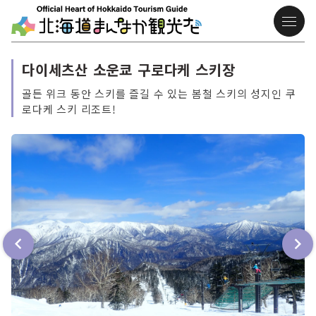
다이세츠산 소운쿄 구로다케 스키장
골든 위크 동안 스키를 즐길 수 있는 봄철 스키의 성지인 쿠
로다케 스키 리조트!