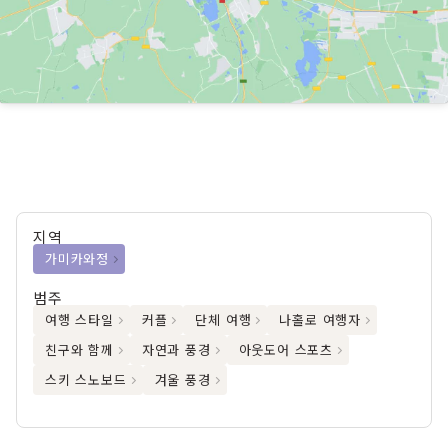
지역
가미카와정
범주
여행 스타일
커플
단체 여행
나홀로 여행자
친구와 함께
자연과 풍경
아웃도어 스포츠
스키 스노보드
겨울 풍경